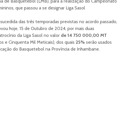
na de Basquetebol (LMB), para a realização do Campeonato
ninos, que passou a se designar Liga Sasol
ucedida das três temporadas previstas no acordo passado,
ou hoje, 15 de Outubro de 2024, por mais duas
trocínio da Liga Sasol no valor
de 14 750 000,00 MT
s e Cinquenta Mil Meticais), dos quais
25%
serão usados
ficação do Basquetebol na Província de Inhambane.