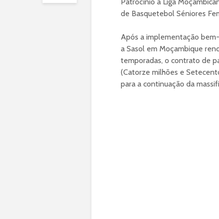
Patrocínio à Liga Moçambica
de Basquetebol Séniores Femi
Após a implementação bem-s
a Sasol em Moçambique renov
temporadas, o contrato de pa
(Catorze milhões e Setecento
para a continuação da massi