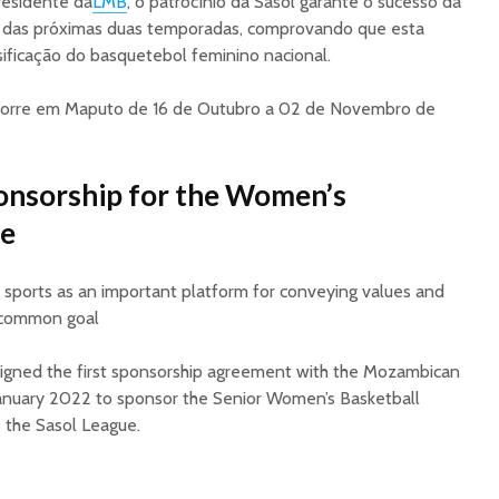
residente da
LMB
, o patrocínio da Sasol garante o sucesso da
das próximas duas temporadas, comprovando que esta
sificação do basquetebol feminino nacional.
ecorre em Maputo de 16 de Outubro a 02 de Novembro de
onsorship for the Women’s
ue
sports as an important platform for conveying values and
 common goal
ol signed the first sponsorship agreement with the Mozambican
January 2022 to sponsor the Senior Women’s Basketball
the Sasol League.