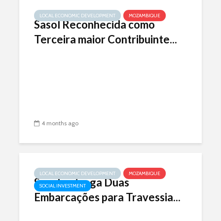
LOCAL ECONOMIC DEVELOPMENT
MOZAMBIQUE
Sasol Reconhecida como
Terceira maior Contribuinte...
4 months ago
LOCAL ECONOMIC DEVELOPMENT
MOZAMBIQUE
Sasol entrega Duas
SOCIAL INVESTMENT
Embarcações para Travessia...