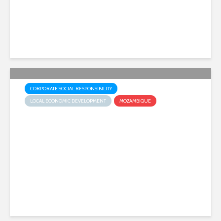
2 weeks ago
CORPORATE SOCIAL RESPONSIBILITY
LOCAL ECONOMIC DEVELOPMENT
MOZAMBIQUE
Sasol Entrega Gado Bovino e
Abre Novo Ciclo de
Desenvolvimento Pecuário
em Inhassoro
3 weeks ago