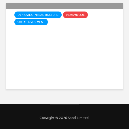
IMPROVING INFRASTRUCTURE
MOZAMBIQUE
SOCIAL INVESTMENT
Iniciam as Obras de
Construção da Ponte sobre o
Rio Govuro, Financiadas pela
Sasol
4 weeks ago
Copyright © 2026
Sasol Limited
.