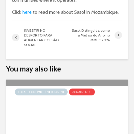
communities where it operates.
Click
here
to read more about Sasol in Mozambique.
INVESTIR NO
Sasol Distinguida como
DESPORTO PARA
a Melhor do Ano no
AUMENTAR COESÃO
MMEC 2026
SOCIAL
You may also like
LOCAL ECONOMIC DEVELOPMENT
MOZAMBIQUE
40 Anos da Vila de Inhassoro
culminam em Memorável
Espectáculo Musical