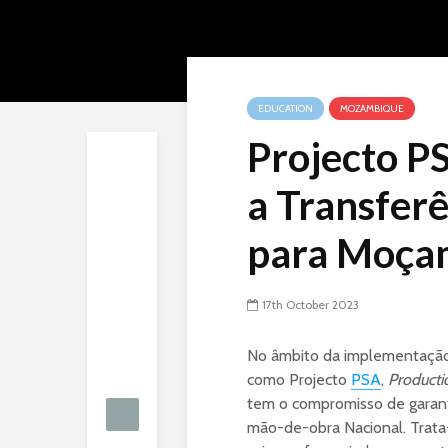
EDUCATION
MOZAMBIQUE
Projecto 
a Transferê
para Moça
17th October 2023
No âmbito da implementaçã
como Projecto
PSA
,
Producti
tem o compromisso de garanti
mão-de-obra Nacional. Trata-