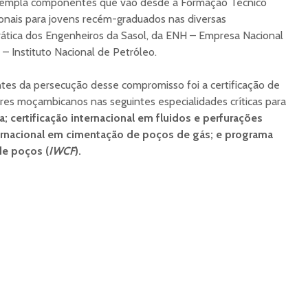
ntempla componentes que vão desde a Formação Técnico
sionais para jovens recém-graduados nas diversas
rática dos Engenheiros da Sasol, da ENH – Empresa Nacional
– Instituto Nacional de Petróleo.
es da persecução desse compromisso foi a certificação de
ores moçambicanos nas seguintes especialidades críticas para
a; certificação internacional em fluidos e perfurações
nternacional em cimentação de poços de gás; e programa
de poços (
IWCF
).