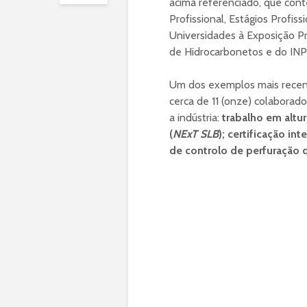
acima referenciado, que co
Profissional, Estágios Profis
Universidades à Exposição P
de Hidrocarbonetos e do INP 
Um dos exemplos mais recent
cerca de 11 (onze) colaborad
a indústria:
trabalho em altur
(
NExT SLB
); certificação i
de controlo de perfuração 