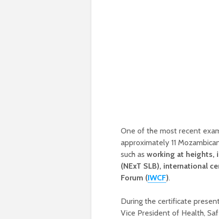
One of the most recent examp
approximately 11 Mozambican e
such as
working at heights, i
(NExT SLB), international ce
Forum (
IWCF
)
.
During the certificate presen
Vice President of Health, Sa