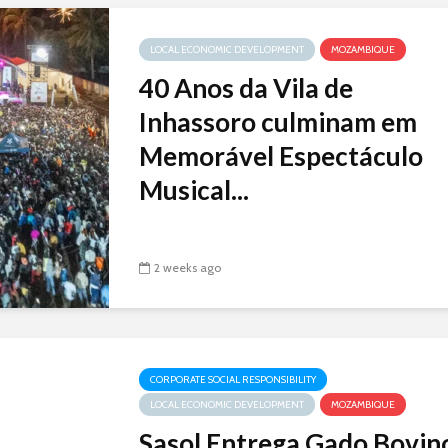
LOCAL ECONOMIC DEVELOPMENT
MOZAMBIQUE
40 Anos da Vila de
Inhassoro culminam em
Memorável Espectáculo
Musical...
2 weeks ago
CORPORATE SOCIAL RESPONSIBILITY
LOCAL ECONOMIC DEVELOPMENT
MOZAMBIQUE
Sasol Entrega Gado Bovin