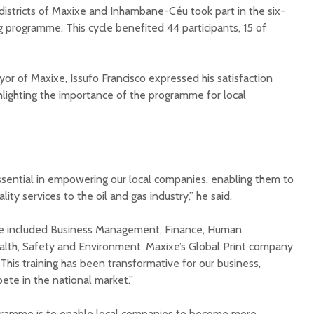
stricts of Maxixe and Inhambane-Céu took part in the six-
 programme. This cycle benefited 44 participants, 15 of
or of Maxixe, Issufo Francisco expressed his satisfaction
ghlighting the importance of the programme for local
ential in empowering our local companies, enabling them to
ty services to the oil and gas industry,” he said.
 included Business Management, Finance, Human
alth, Safety and Environment. Maxixe’s Global Print company
his training has been transformative for our business,
ete in the national market.”
ogramme is to enable local companies to become more