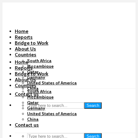
Home
Reports
Bridge to Work
About Us
Countries
South Africa
Home
Mozambique
Reports
Qatar
Bridge to Work
Germany
About Us
United States of America
Countries
China
South Africa
Contact us
Mozambique
Qatar
Search
Germany
United States of America
China
Contact us
Search